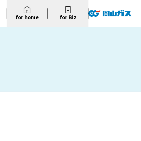
for home
for Biz