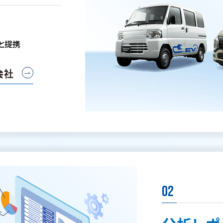
と提携
02