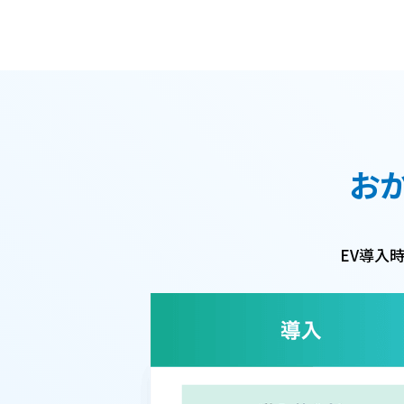
おか
EV導入