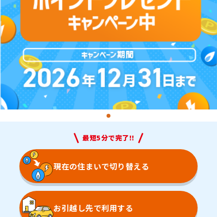
最短5分で完了!!
現在の住まいで
切り替える
お引越し先で
利用する