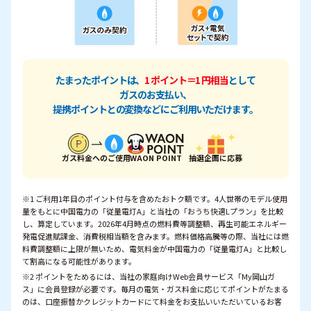
たまったポイントは、
1 ポイント＝1 円相当
として
ガスのお支払い、
提携ポイントとの変換などにご利用いただけます。
ガス料金へのご使用
WAON POINT
抽選企画に応募
※1 ご利用1年目のポイント付与を含めたおトク額です。4人世帯のモデル使用
量をもとに中国電力の「従量電灯A」と当社の「おうち快適Lプラン」を比較
し、算定しています。2026年4月時点の燃料費等調整額、再生可能エネルギー
発電促進賦課金、消費税相当額を含みます。燃料価格高騰等の際、当社には燃
料費調整額に上限が無いため、電気料金が中国電力の「従量電灯A」と比較し
て割高になる可能性があります。
※2 ポイントをためるには、当社の家庭向けWeb会員サービス「My岡山ガ
ス」に会員登録が必要です。毎月の電気・ガス料金に応じてポイントがたまる
のは、口座振替かクレジットカードにて料金をお支払いいただいているお客