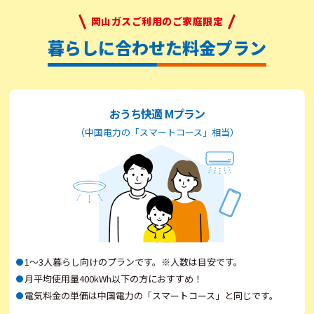
客さまの不利益となる事項が発生する場合があります。
岡山ガスご利用のご家庭限定
※2お客さまのご希望により、配線工事を伴う場合は、費
暮らしに合わせた料金プラン
用が発生する場合があります。
おうち快適 Mプラン
（中国電力の「スマートコース」相当）
1〜3人暮らし向けのプランです。※人数は目安です。
月平均使用量400kWh以下の方におすすめ！
電気料金の単価は中国電力の「スマートコース」と同じです。