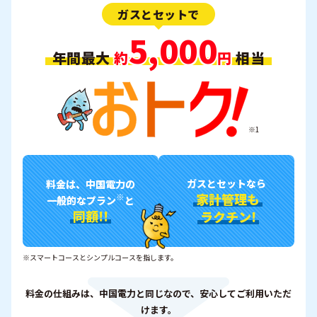
ガスとセットで
5,000
年間最大
約
円
相当
※1
ガスとセットなら
料金は、中国電力の
家計管理も
※
一般的なプラン
と
同額!!
ラクチン!
※スマートコースとシンプルコースを指します。
料金の仕組みは、中国電力と同じなので、安心してご利用いただ
けます。