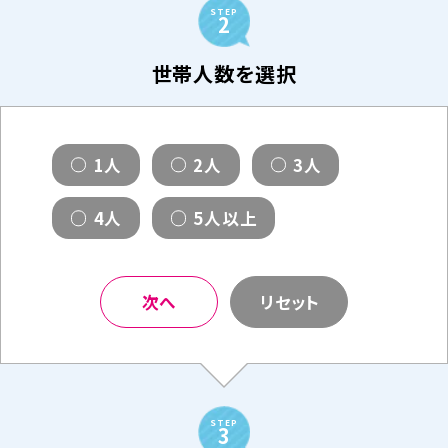
STEP
2
世帯人数を選択
1人
2人
3人
4人
5人以上
次へ
リセット
STEP
3