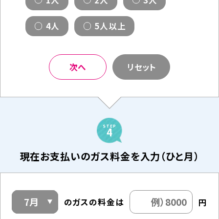
1人
2人
3人
4人
5人以上
次へ
リセット
STEP
4
現在お支払いのガス料金を入力（ひと月）
の
ガスの料金は
円