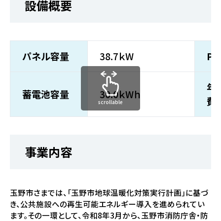
設備概要
パネル容量
38.7ｋW
P
年
蓄電池容量
30.0ｋWｈ
費
scrollable
事業内容
玉野市さまでは、「玉野市地球温暖化対策実行計画」に基づ
き、公共施設への再生可能エネルギー導入を進められてい
ます。その一環として、令和8年3月から、玉野市消防庁舎・防