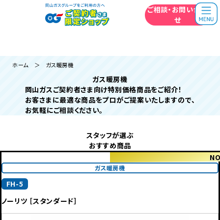
うちには
どの機器がいい？
ご相談・お問い合わ
無料相談はこちら
岡山ガスの相談員に
相談してみよう！
せ
ホーム
＞ ガス暖房機
ガス暖房機
岡山ガスご契約者さま向け特別価格商品をご紹介！
お客さまに最適な商品をプロがご提案いたしますので、
お気軽にご相談ください。
スタッフが選ぶ
おすすめ商品
NO
ガス暖房機
FH-5
ノーリツ ［スタンダード］