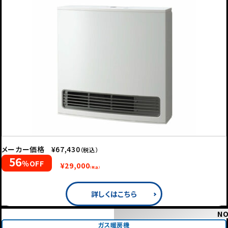
メーカー価格
¥67,430
（税込）
56
％OFF
¥29,000
（税込）
詳しくはこちら
NO
ガス暖房機