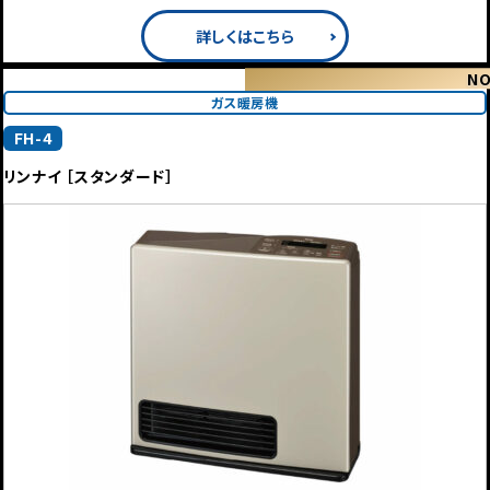
詳しくはこちら
NO
ガス暖房機
FH-4
リンナイ ［スタンダード］