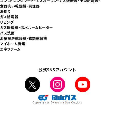
コンロ
レンジフード
ガスオーブン
ガス炊飯器
小型給湯器
食器洗い乾燥機
調理器
湯周り
ガス給湯器
リビング
ガス暖房機
温水ルームヒーター
バス洗面
浴室暖房乾燥機
衣類乾燥機
マイホーム発電
エネファーム
公式SNSアカウント
Copyrightc Okayama Gas Co.,Ltd