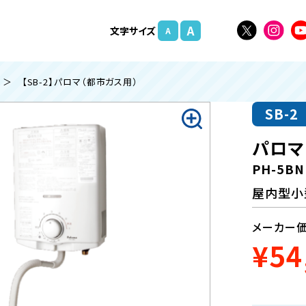
A
文字
サイズ
A
＞ 【SB-2】パロマ（都市ガス用）
SB-2
パロマ
PH-5BN
屋内型小
メーカー
¥54