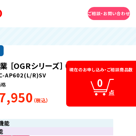
無料相談はこちら
ご相談・お問い合わせ
業 ［OGRシリーズ］（リンナイ）
現在のお申し込み・
ご相談商品数
C-AP602(L/R)SV
0
価格
7,950
（税込）
機能
能