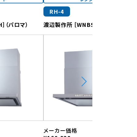
RH-4
H］（パロマ）
渡辺製作所 ［WNBS-Y］（パロマ）
メーカー価格