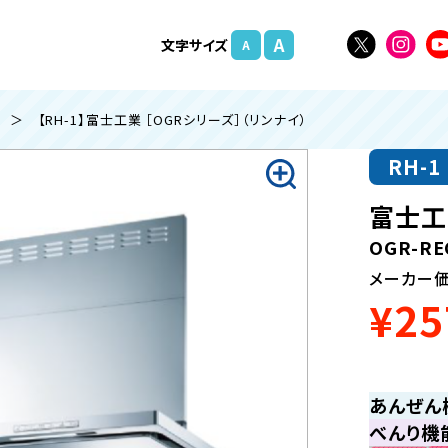
A
文字
サイズ
A
＞ 【RH-1】富士工業 ［OGRシリーズ］（リンナイ）
RH-1
富士工
OGR-RE
メーカー
¥25
あんぜん
べんり機