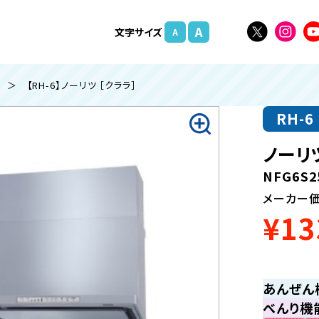
A
文字
サイズ
A
＞ 【RH-6】ノーリツ ［クララ］
RH-6
ノーリ
NFG6S2
メーカー
¥13
あんぜん
べんり機