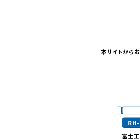
本サイトからお
レンジフード
RH-5
RH-
）
ノーリツ ［クララ］
富士工