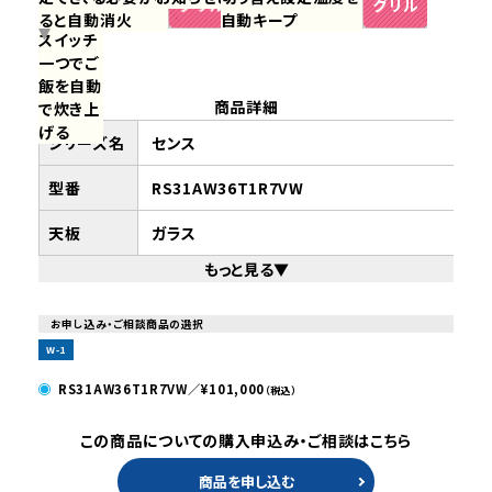
定でき、
ると自動消火
自動キープ
スイッチ
時間にな
一つでご
ると自動
飯を自動
消火
商品詳細
で炊き上
げる
シリーズ名
センス
型番
RS31AW36T1R7VW
天板
ガラス
もっと見る
▼
ゴトク
ホーロー
グリル
水無し両面焼き
お申し込み・ご相談商品の選択
W-1
サイズ
60cm幅
RS31AW36T1R7VW／¥101,000
（税込）
天板カラー
シアーブラック
この商品についての購入申込み・ご相談はこちら
付属品
商品を申し込む