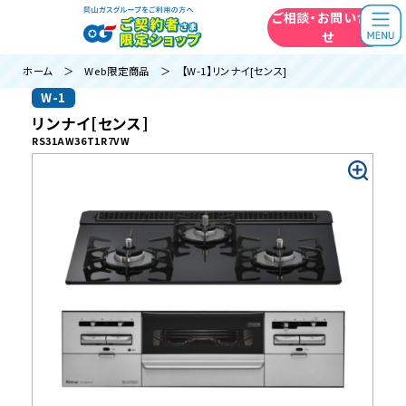
ご相談・お問い合わ
せ
ホーム
＞
Web限定商品
＞ 【W-1】リンナイ[センス]
W-1
リンナイ[センス]
RS31AW36T1R7VW