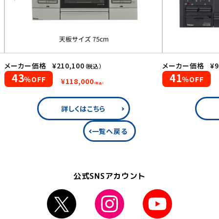
メーカー価格
¥210,100
メーカー価格
¥9
（税込）
43
41
％OFF
％OFF
¥118,000
（税込）
詳しくはこちら
一覧へ戻る
公式SNSアカウント