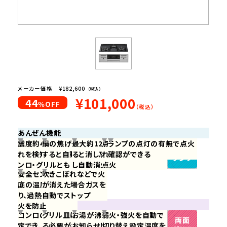
メーカー価格
¥182,600
（税込）
¥101,000
44
％OFF
（税込）
あんぜん機能
一定時間
震度約4以上の揺
鍋の焦げ付きを感知
最大約120分経過す
点火時の炎のあふ
ランプの点灯の有無で点火
を経過す
れを検知するとコ
すると自動消火
ると消し忘れと判断
れを抑え中火位置で
確認ができる
ると消し
ンロ・グリルとも
し自動消火
点火
誤操作や
安全センサーが鍋
吹きこぼれなどで火
忘れと判
自動消火
いたずら
底の温度を見守
が消えた場合ガスを
断しグリ
などによ
り、過熱による発
自動でストップ
ルを自動
べんり機能
る点火を
火を防止
消火
グリルの
コンロの時間が設
グリル皿に水を入れ
お湯が沸いたら音で
弱火・強火を自動で
防止
時間が設
定でき、時間にな
る必要がない
お知らせし自動消火
切り替え設定温度を