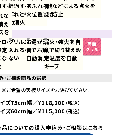
検知
知すると自動
経過すると消し
あふれを抑え中
有無で点火確
などによる点火を
ンロ・
火
忘れと判断し自
火位置で点火
認ができる
防止
れな
も自
動消火
消え
スを
能
トッ
焼き
ンロの時間
グリル皿に水を
お湯が沸いたら
弱火・強火を自
力を
設定でき、時
入れる必要が
音でお知らせし
動で切り替え設
ント
になると自動
ない
自動消火
定温度を自動
火
キープ
み・ご相談商品の選択
※ご希望の天板サイズをお選びください。
イズ75cm幅／¥118,000
（税込）
イズ60cm幅／¥115,000
（税込）
商品についての購入申込み・ご相談はこちら