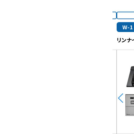
Web限定商品
W-6
W-1
パロマ[コンパクト]
リンナ