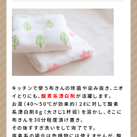
キッチンで使う布きんの除菌や染み抜き、ニオ
イとりにも、
酸素系漂白剤
が活躍します。
お湯（40～50℃が効果的）２ℓに対して酸素
系漂白剤8ｇ（大さじ1杯弱）を溶かし、そこに
布きんを30分程度漬け置き。
その後すすぎ洗いをして完了です。
塩素系の場合は色柄物には使えませんが、酸