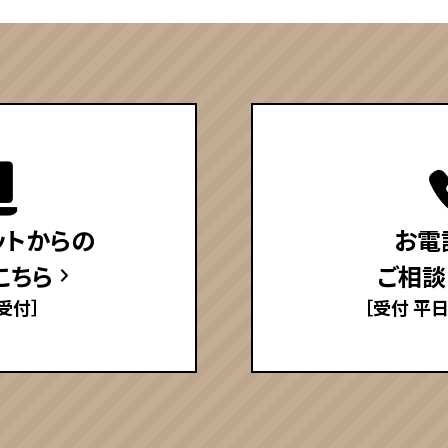
ットからの
お電
こちら
ご相談
受付］
［受付 平日8