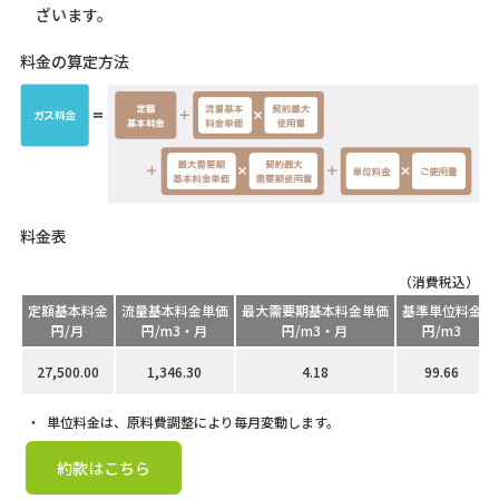
ざいます。
料金の算定方法
料金表
（消費税込）
定額基本料金
流量基本料金単価
最大需要期基本料金単価
基準単位料金
円/月
円/m3・月
円/m3・月
円/m3
27,500.00
1,346.30
4.18
99.66
単位料金は、原料費調整により毎月変動します。
約款はこちら