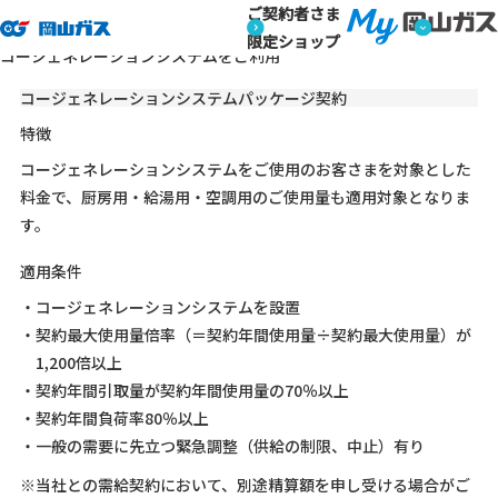
ご契約者さま
トップページ
業務用のお客さま
ガス料金のご案内
コージ
業務用のお客さま
限定ショップ
コージェネレーションシステムをご利用
コージェネレーションシステムパッケージ契約
特徴
コージェネレーションシステムをご使用のお客さまを対象とした
料金で、厨房用・給湯用・空調用のご使用量も適用対象となりま
す。
適用条件
・コージェネレーションシステムを設置
・契約最大使用量倍率（＝契約年間使用量÷契約最大使用量）が
1,200倍以上
・契約年間引取量が契約年間使用量の70％以上
・契約年間負荷率80％以上
・一般の需要に先立つ緊急調整（供給の制限、中止）有り
※当社との需給契約において、別途精算額を申し受ける場合がご