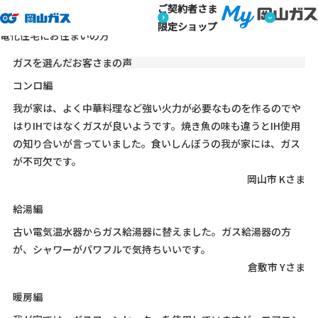
ご契約者さま
トップページ
ご家庭のお客さま
都市ガスをご検討
電化住
ご家庭のお客さま
限定ショップ
電化住宅にお住まいの方
ガスを選んだお客さまの声
コンロ編
我が家は、よく中華料理など強い火力が必要なものを作るのでや
はりIHではなくガスが良いようです。焼き魚の味も違うとIH使用
の知り合いが言っていました。食いしんぼうの我が家には、ガス
が不可欠です。
岡山市 Kさま
給湯編
古い電気温水器からガス給湯器に替えました。ガス給湯器の方
が、シャワーがパワフルで気持ちいいです。
倉敷市 Yさま
暖房編