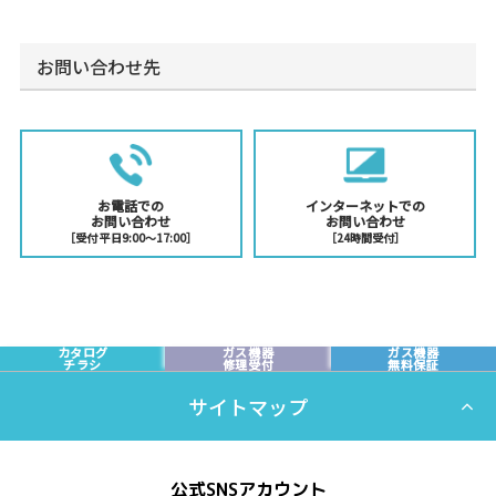
24時間受付（17時以降のお申し込みや土日祝日のお申し込み
については翌営業日の受付となります）
お問い合わせ先
2.インターネットによるお申し込みは、8月13日以降の訪問
の受付となります。
お急ぎの場合は、
お電話
からお申し込みください。
3.以下の場合は、インターネットでお申し込みいただけませ
お電話での
インターネットでの
ん。お電話でお申し込みください。
お問い合わせ
お問い合わせ
［受付 平日9:00〜17:00］
［24時間受付］
・お急ぎの場合
・ガス機器の取付けと取外し作業を希望される場合
・家屋の解体や電化、リフォーム等ガス工事を伴う場合
・最後のガス料金のご精算をガス閉栓当日に現金でお支
カタログ
ガス機器
ガス機器
払いの場合
チラシ
修理受付
無料保証
・すでにお申し込みをされた内容を変更・取り消しされ
サイトマップ
る場合
４.お申込みの対応に別途必要になった確認事項の連絡は、
公式SNSアカウント
ご登録いただいた携帯電話等の電話番号にさせていただき