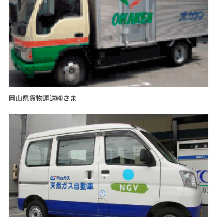
岡山県貨物運送㈱さま