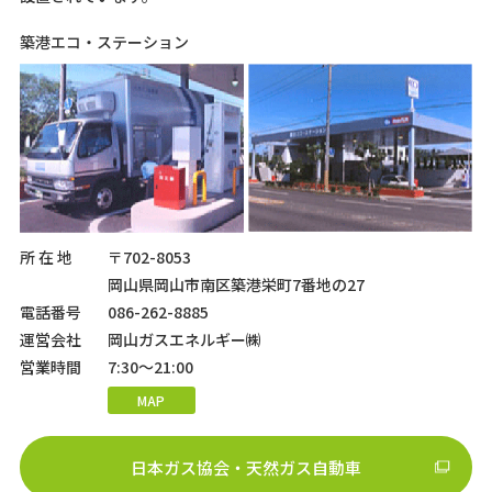
築港エコ・ステーション
所 在 地
〒702-8053
岡山県岡山市南区築港栄町7番地の27
電話番号
086-262-8885
運営会社
岡山ガスエネルギー㈱
営業時間
7:30～21:00
MAP
日本ガス協会・天然ガス自動車