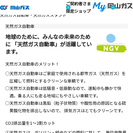
ご契約者さま
トップページ
業務用のお客さま
天然ガス自動車・天然ガスス
業務用のお客さま
限定ショップ
天然ガス自動車・天然ガススタンド
天然ガス自動車
地球のために、みんなの未来のため
に
「天然ガス自動車」が活躍してい
ます。
天然ガス自動車のメリット！
○天然ガス自動車はご家庭で使用される都市ガス（天然ガス）を
圧縮して燃料とするクリーンな車輌です。
○天然ガス自動車は低騒音・低振動なので、運転中も静かで快
適。乗る人にも走る地域にもやさしい車輌です。
○天然ガス自動車は黒鉛（粒子状物質）や酸性雨の原因となる硫
黄酸化物を排出しないので、
排気ガスはとてもクリーンです。
CO2排出量を1〜2割カット
①天然ガスは、ガソリン・経由などの燃料に対して、
単位発熱量