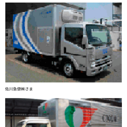
佐川急便㈱さま