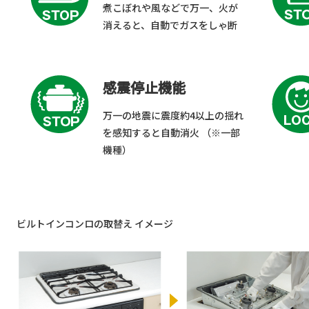
煮こぼれや風などで万一、火が
消えると、自動でガスをしゃ断
感震停止機能
万一の地震に震度約4以上の揺れ
を感知すると自動消火 （※一部
機種）
ビルトインコンロの取替え イメージ