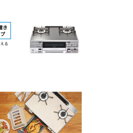
置き
イプ
使える