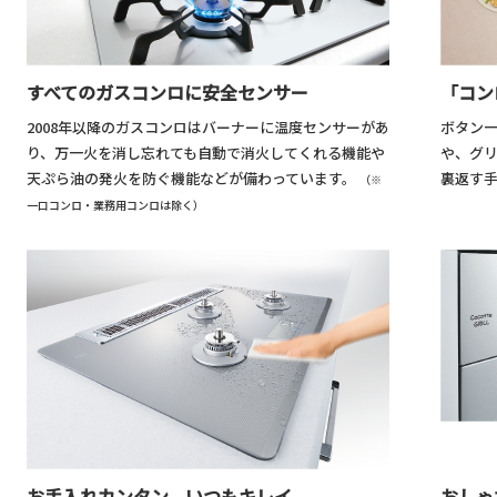
「コン
すべてのガスコンロに安全センサー
ボタン
2008年以降のガスコンロはバーナーに温度センサーがあ
や、グ
り、万一火を消し忘れても自動で消火してくれる機能や
裏返す
天ぷら油の発火を防ぐ機能などが備わっています。
（※
一口コンロ・業務用コンロは除く）
おしゃ
お手入れカンタン、いつもキレイ