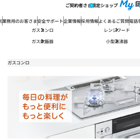
庭用ガス機器
キッチン
ご契約者さま
限定ショップ
キッチン
気
業務用のお客さま
安全サポート
企業情報
採用情報
よくあるご質問
電話
ガスコンロ
レンジフード
ガス炊飯器
小型湯沸器
ガスコンロ