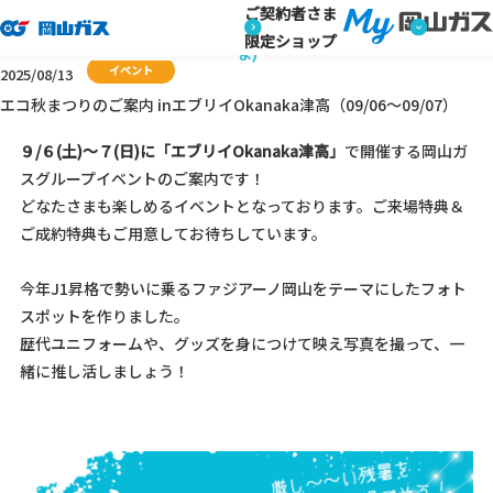
ご契約者さま
トップページ
キャンペーン・イベント情報 (ご家庭のお客さま)
キャンペーン・イベント情報 (ご家庭のお客さ
限定ショップ
ま)
イベント
2025/08/13
エコ秋まつりのご案内 inエブリイOkanaka津高（09/06～09/07）
９/６(土)～７(日)に「エブリイOkanaka津高」
で開催する岡山ガ
スグループイベントのご案内です！
どなたさまも楽しめるイベントとなって
おり
ます。ご来場特典＆
ご成約特典もご用意してお待ちしています。
今年J1昇格で勢いに乗るファジアーノ岡山をテーマにしたフォト
スポットを作りました。
歴代ユニフォームや、グッズを身につけて映え写真を撮って、一
緒に推し活しましょう！