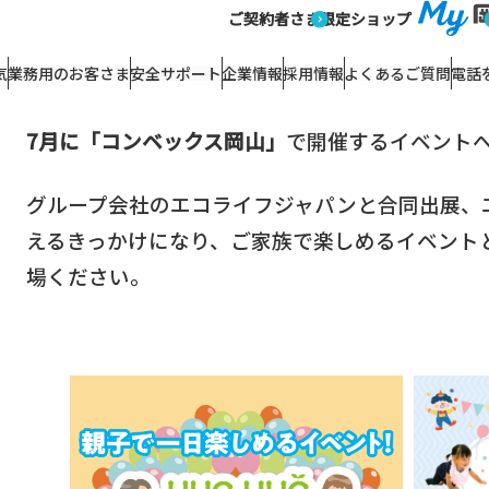
報 (ご家庭のお客さま)
イベント出展のご案内（7月）
ご契約者さま
限定ショップ
イベント
2026/07/03
イベント出展のご案内（7月）
気
業務用のお客さま
安全サポート
企業情報
採用情報
よくあるご質問
電話
7月に「コンベックス岡山」
で開催するイベント
グループ会社のエコライフジャパンと合同出展、
えるきっかけになり、ご家族で楽しめるイベント
場ください。