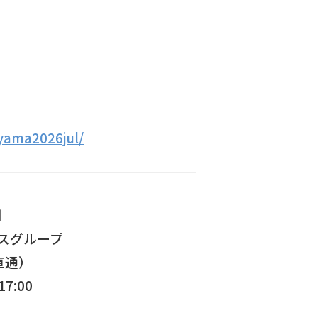
yama2026jul/
■
スグループ
（直通）
7:00