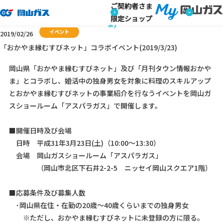
ご契約者さま
トップページ
キャンペーン・イベント情報 (ご家庭のお客さま)
キャンペーン・イベント情報 (ご家庭のお客さ
限定ショップ
ま)
イベント
2019/02/26
「おかやま縁むすびネット」コラボイベント(2019/3/23)
岡山県「おかやま縁むすびネット」及び「月刊タウン情報おかや
ま」とコラボし、婚活中の独身男女を対象に料理のスキルアップ
とおかやま縁むすびネットの事業紹介を行なうイベントを岡山ガ
スショールーム「アスパラガス」で開催します。
■開催日時及び会場
日時 平成31年3月23日(土)（10:00～13:30）
会場 岡山ガスショールーム「アスパラガス」
（岡山市北区下石井2-2-5 ニッセイ岡山スクエア1階）
■応募条件及び募集人数
･岡山県在住・在勤の20歳～40歳くらいまでの独身男女
※ただし、おかやま縁むすびネットに未登録の方に限る。