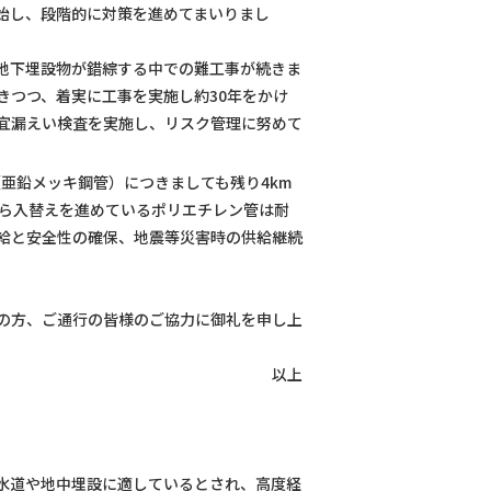
始し、段階的に対策を進めてまいりまし
地下埋設物が錯綜する中での難工事が続きま
きつつ、着実に工事を実施し約30年をかけ
宜漏えい検査を実施し、リスク管理に努めて
（亜鉛メッキ鋼管）につきましても残り4km
から入替えを進めているポリエチレン管は耐
給と安全性の確保、地震等災害時の供給継続
の方、ご通行の皆様のご協力に御礼を申し上
。
以上
水道や地中埋設に適しているとされ、高度経