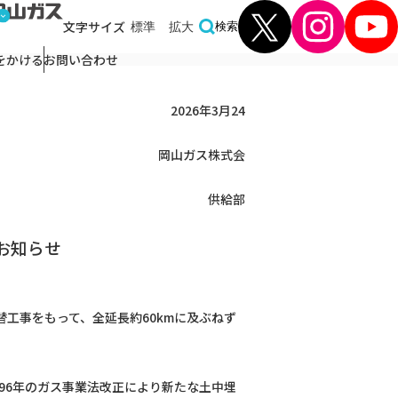
文字
サイズ
標準
拡大
検索
をかける
お問い合わせ
2026年3月24
日
岡山ガス株式会
社
供給部
お知らせ
替工事をもって、全延長約60kmに及ぶねず
96年のガス事業法改正により新たな土中埋