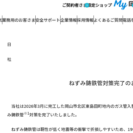
ずみ鋳鉄管対策完了のお知らせ
ご契約者さま
限定ショップ
ニュースリリース
2026/03/24
ねずみ鋳鉄管対策完了のお知らせ
気
業務用のお客さま
安全サポート
企業情報
採用情報
よくあるご質問
電話
ねずみ鋳鉄管対策完了の
当社は2026年3月に完工した岡山市北区東島田町地内のガス管入
※1
み鋳鉄管
対策を完了いたしました。
ねずみ鋳鉄管は靭性が低く地震等の衝撃で折損しやすいため、19