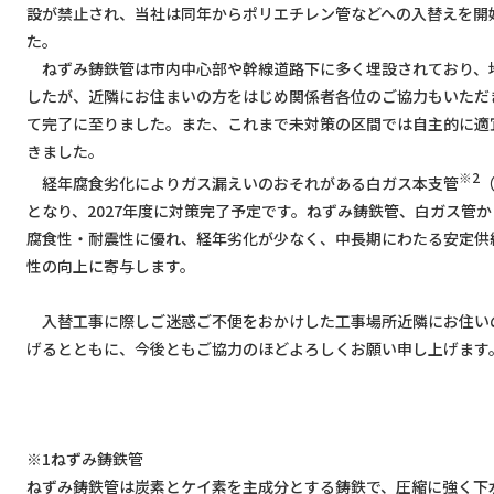
設が禁止され、当社は同年からポリエチレン管などへの入替えを開
た。
ねずみ鋳鉄管は市内中心部や幹線道路下に多く埋設されており、
したが、近隣にお住まいの方をはじめ関係者各位のご協力もいただ
て完了に至りました。また、これまで未対策の区間では自主的に適
きました。
※2
経年腐食劣化によりガス漏えいのおそれがある白ガス本支管
となり、2027年度に対策完了予定です。ねずみ鋳鉄管、白ガス管
腐食性・耐震性に優れ、経年劣化が少なく、中長期にわたる安定供
性の向上に寄与します。
入替工事に際しご迷惑ご不便をおかけした工事場所近隣にお住い
げるとともに、今後ともご協力のほどよろしくお願い申し上げます
※1ねずみ鋳鉄管
ねずみ鋳鉄管は炭素とケイ素を主成分とする鋳鉄で、圧縮に強く下