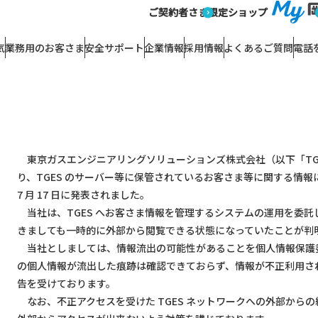
正アクセスによるお客さま等に関する情報流出の可能性についてお詫び
ご契約者さま
限定ショップ
ニュースリリース
2024/07/18
不正アクセスによるお客さま等に関する情報流出の可能性について
気
業務用のお客さま
安全サポート
企業情報
採用情報
よくあるご質問
電話
東京ガスエンジニアリングソリューションズ株式会社（以下「TG
り、TGES のサーバー等に保管されているお客さま等に関する情報に
7 月 17 日に発表されました。
当社は、TGES へお客さま情報を管理するシステムの運用を委
きましても一時的に外部から閲覧できる状態になっていたことが判
当社としましては、情報流出の可能性があることを個人情報保護
の個人情報が流出した痕跡は確認できておらず、情報が不正利用された
告を受けております。
なお、不正アクセスを受けた TGES ネットワークへの外部から