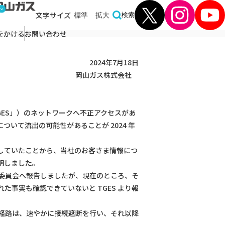
とお知らせ
文字
サイズ
標準
拡大
検索
お詫びとお知らせ
をかける
お問い合わせ
2024年7月18日
岡山ガス株式会社
ES」）のネットワークへ不正アクセスがあ
ついて流出の可能性があることが 2024 年
託していたことから、当社のお客さま情報につ
明しました。
委員会へ報告しましたが、現在のところ、そ
事実も確認できていないと TGES より報
の経路は、速やかに接続遮断を行い、それ以降