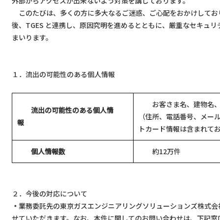
外部からアクセスが出来ないよう対策を講じております。
このたびは、多くの方に多大なるご迷惑、ご心配をおかけしてお
後、TGES と連携し、原因究明を進めるとともに、厳重なセキュ
まいります。
１．流出の可能性のある個人情報
お客さま名、建物名、
流出の可能性のある個人情
（住所、電話番号、メー
報
トカード情報は含まれて
個人情報数
約12万件
２．今後の対応について
・
業務委託先の東京ガスエンジニアリングソリューションズ株式会
せていただきます。なお、本件に関してのお問い合わせは、下記窓