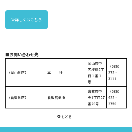
≫詳しくはこちら
■お問い合わせ先
岡山市中
（086）
区桜橋2丁
（岡山地区）
本 社
272‐
目１番１
3111
号
倉敷市中
（086）
（倉敷地区）
倉敷営業所
央1丁目27
422‐
番20号
2750
もどる