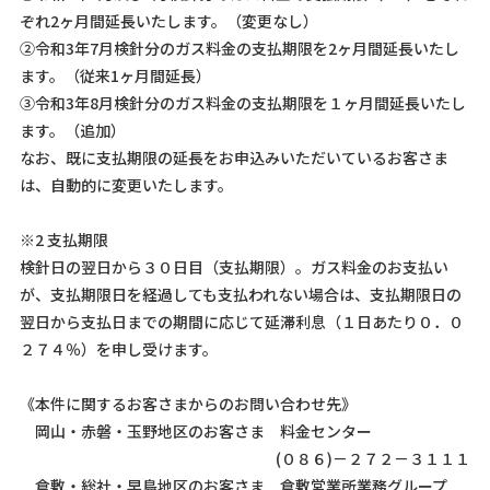
ぞれ2ヶ月間延長いたします。（変更なし）
②令和3年7月検針分のガス料金の支払期限を2ヶ月間延長いたし
ます。（従来1ヶ月間延長）
③令和3年8月検針分のガス料金の支払期限を１ヶ月間延長いたし
ます。（追加）
なお、既に支払期限の延長をお申込みいただいているお客さま
は、自動的に変更いたします。
※2 支払期限
検針日の翌日から３０日目（支払期限）。ガス料金のお支払い
が、支払期限日を経過しても支払われない場合は、支払期限日の
翌日から支払日までの期間に応じて延滞利息（１日あたり０．０
２７４％）を申し受けます。
《本件に関するお客さまからのお問い合わせ先》
岡山・赤磐・玉野地区のお客さま 料金センター
(０８６)－２７２－３１１１
倉敷・総社・早島地区のお客さま 倉敷営業所業務グループ