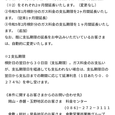
（※2）をそれぞれ2ヶ月間延長いたします。（変更なし）
②令和5年1月検針分のガス料金の支払期限を2ヶ月間延長いたし
ます。（従来1ヶ月間延長）
③令和5年2月検針分のガス料金の支払期限を１ヶ月間延長いたし
ます。（追加）
なお、既に支払期限の延長をお申込みいただいているお客さま
は、自動的に変更いたします。
※2 支払期限
検針日の翌日から３０日目（支払期限）。ガス料金のお支払い
が、支払期限日を経過しても支払われない場合は、支払期限日の
翌日から支払日までの期間に応じて延滞利息（１日あたり０．０
２７４％）を申し受けます。
《本件に関するお客さまからのお問い合わせ先》
岡山・赤磐・玉野地区のお客さま 料金センター
(０８６)－２７２－３１１１
倉敷・総社・早島地区のお客さま 倉敷営業所業務グループ