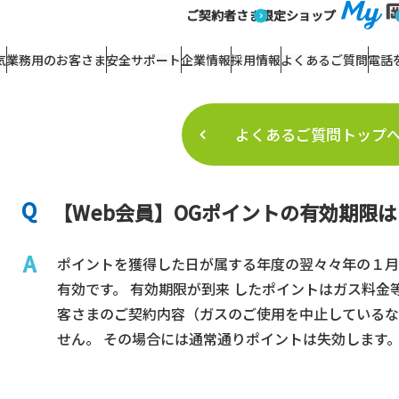
あるご質問詳細
ご契約者さま
限定ショップ
よくあるご質問
気
業務用のお客さま
安全サポート
企業情報
採用情報
よくあるご質問
電話
よくあるご質問トップ
【Web会員】OGポイントの有効期限
ポイントを獲得した日が属する年度の翌々々年の１月
有効です。 有効期限が到来 したポイントはガス料金
客さまのご契約内容（ガスのご使用を中止しているな
せん。 その場合には通常通りポイントは失効します